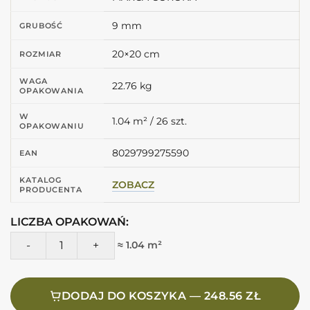
9 mm
GRUBOŚĆ
20×20 cm
ROZMIAR
WAGA
22.76 kg
OPAKOWANIA
W
1.04 m² / 26 szt.
OPAKOWANIU
8029799275590
EAN
KATALOG
ZOBACZ
PRODUCENTA
LICZBA OPAKOWAŃ:
ilość Marca Corona Terracreta RILIEVO ARGILLA 20X20 J075 P
≈ 1.04 m²
DODAJ DO KOSZYKA — 248.56 ZŁ