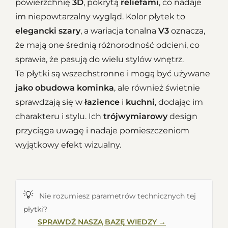
powierzchnię
3D
, pokrytą
reliefami
, co nadaje
im niepowtarzalny wygląd. Kolor płytek to
elegancki szary
, a wariacja tonalna
V3
oznacza,
że mają one średnią różnorodność odcieni, co
sprawia, że pasują do wielu stylów wnętrz.
Te płytki są wszechstronne i mogą być używane
jako obudowa kominka
, ale również świetnie
sprawdzają się w
łazience
i
kuchni
, dodając im
charakteru i stylu. Ich
trójwymiarowy
design
przyciąga uwagę i nadaje pomieszczeniom
wyjątkowy efekt wizualny.
💡
Nie rozumiesz parametrów technicznych tej
płytki?
SPRAWDŹ NASZĄ BAZĘ WIEDZY →