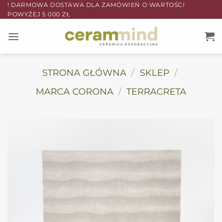
Przewiń
! DARMOWA DOSTAWA DLA ZAMÓWIEŃ O WARTOŚCI
POWYŻEJ 5 000 ZŁ
do
zawartości
STRONA GŁÓWNA
/
SKLEP
/
MARCA CORONA
/
TERRACRETA