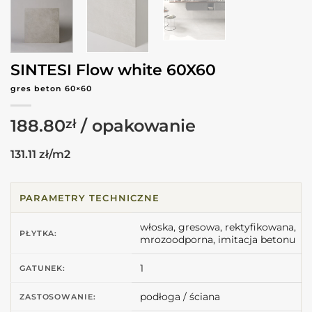
SINTESI Flow white 60X60
gres beton 60×60
188.80
zł
131.11 zł/m2
PARAMETRY TECHNICZNE
włoska, gresowa, rektyfikowana,
PŁYTKA:
mrozoodporna, imitacja betonu
1
GATUNEK:
podłoga / ściana
ZASTOSOWANIE: