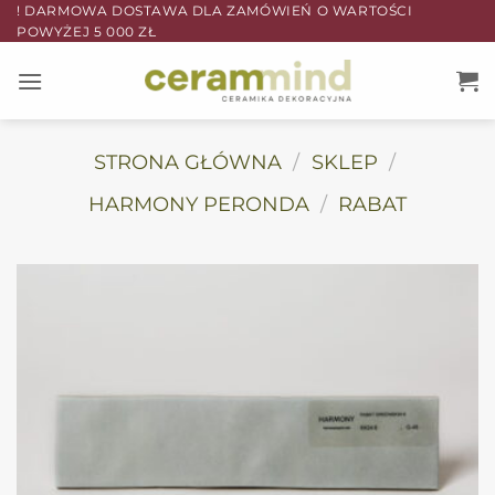
Przewiń
! DARMOWA DOSTAWA DLA ZAMÓWIEŃ O WARTOŚCI
POWYŻEJ 5 000 ZŁ
do
zawartości
STRONA GŁÓWNA
/
SKLEP
/
HARMONY PERONDA
/
RABAT