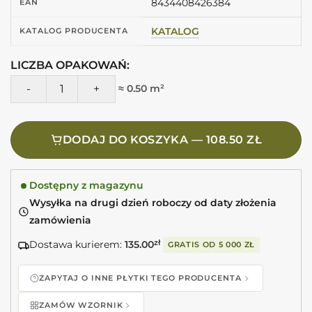
8434408426384
EAN
KATALOG
KATALOG PRODUCENTA
LICZBA OPAKOWAŃ:
ilość Harmony RABAT GREEN 6X24,6 Zielone matowe cegieł
≈ 0.50 m²
DODAJ DO KOSZYKA — 108.50 ZŁ
Dostępny z magazynu
Wysyłka na drugi dzień roboczy od daty złożenia
zamówienia
Dostawa kurierem:
135.00
zł
GRATIS OD
5 000 ZŁ
ZAPYTAJ O INNE PŁYTKI TEGO PRODUCENTA
ZAMÓW WZORNIK