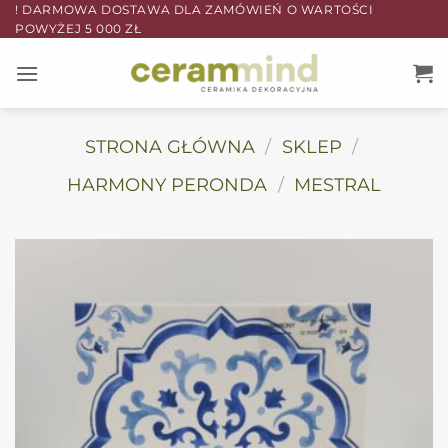
Przewiń
! DARMOWA DOSTAWA DLA ZAMÓWIEŃ O WARTOŚCI
POWYŻEJ 5 000 ZŁ
do
zawartości
STRONA GŁÓWNA
/
SKLEP
/
HARMONY PERONDA
/
MESTRAL