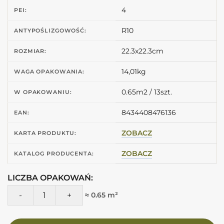
4
PEI:
R10
ANTYPOŚLIZGOWOŚĆ:
22.3x22.3cm
ROZMIAR:
14,01kg
WAGA OPAKOWANIA:
0.65m2 / 13szt.
W OPAKOWANIU:
8434408476136
EAN:
ZOBACZ
KARTA PRODUKTU:
ZOBACZ
KATALOG PRODUCENTA:
LICZBA OPAKOWAŃ:
ilość Harmony MESTRAL ROSETTE 22,3X22,3 Kafle we wzory
≈ 0.65 m²