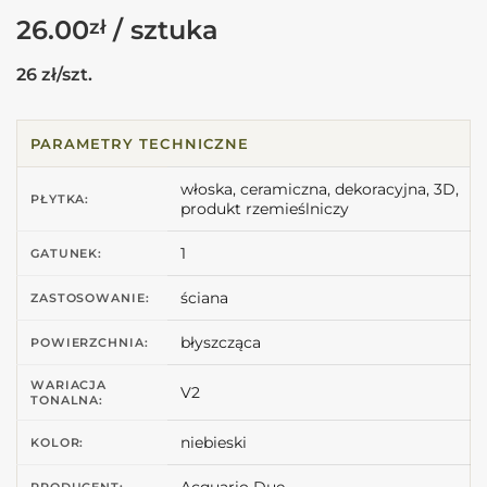
26.00
zł
26 zł/szt.
PARAMETRY TECHNICZNE
włoska, ceramiczna, dekoracyjna, 3D,
PŁYTKA:
produkt rzemieślniczy
1
GATUNEK:
ściana
ZASTOSOWANIE:
błyszcząca
POWIERZCHNIA:
WARIACJA
V2
TONALNA:
niebieski
KOLOR:
Acquario Due
PRODUCENT: