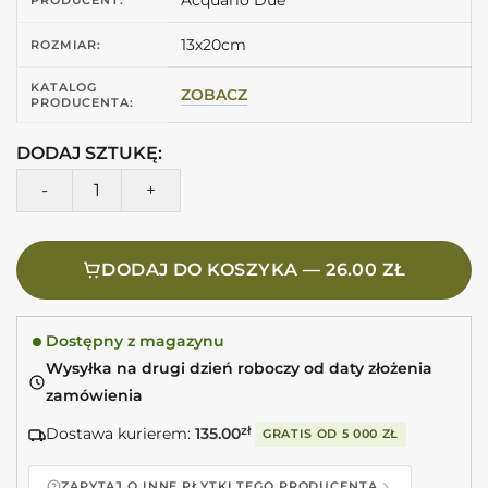
13x20cm
ROZMIAR:
KATALOG
ZOBACZ
PRODUCENTA:
DODAJ SZTUKĘ:
ilość PAPILLON 3D Blu Elettrico Lucida A32 13X20 Niebieski
DODAJ DO KOSZYKA — 26.00 ZŁ
Dostępny z magazynu
Wysyłka na drugi dzień roboczy od daty złożenia
zamówienia
Dostawa kurierem:
135.00
zł
GRATIS OD
5 000 ZŁ
ZAPYTAJ O INNE PŁYTKI TEGO PRODUCENTA