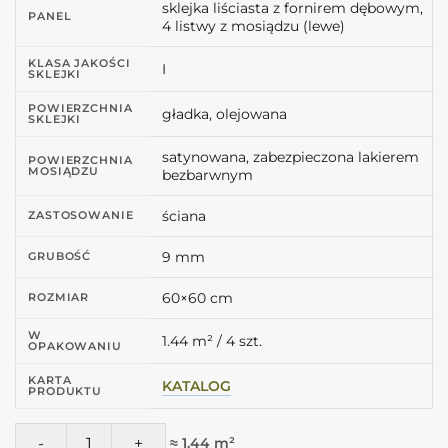
sklejka liściasta z fornirem dębowym,
PANEL
4 listwy z mosiądzu (lewe)
KLASA JAKOŚCI
I
SKLEJKI
POWIERZCHNIA
gładka, olejowana
SKLEJKI
satynowana, zabezpieczona lakierem
POWIERZCHNIA
MOSIĄDZU
bezbarwnym
ściana
ZASTOSOWANIE
9 mm
GRUBOŚĆ
60×60 cm
ROZMIAR
W
1.44 m² / 4 szt.
OPAKOWANIU
KARTA
KATALOG
PRODUKTU
ilość Panel drewniany MODI M4L 4 listwy mosiężne - lewe
≈ 1.44 m²