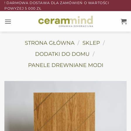
Przewiń
! DARMOWA DOSTAWA DLA ZAMÓWIEŃ O WARTOŚCI
POWYŻEJ 5 000 ZŁ
do
zawartości
STRONA GŁÓWNA
/
SKLEP
/
DODATKI DO DOMU
/
PANELE DREWNIANE MODI