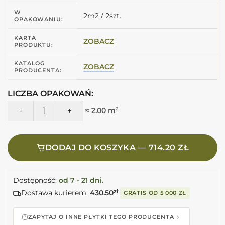
W
2m2 / 2szt.
OPAKOWANIU:
KARTA
ZOBACZ
PRODUKTU:
KATALOG
ZOBACZ
PRODUCENTA:
LICZBA OPAKOWAŃ:
ilość Peronda Museum CHICAGO MOCHA SP/100X100/R Płytki
≈ 2.00 m²
DODAJ DO KOSZYKA — 714.20 ZŁ
Dostępność:
od 7 - 21 dni.
Dostawa kurierem:
430.50
zł
GRATIS OD
5 000 ZŁ
ZAPYTAJ O INNE PŁYTKI TEGO PRODUCENTA