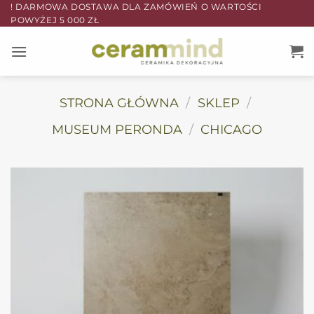
Przewiń
! DARMOWA DOSTAWA DLA ZAMÓWIEŃ O WARTOŚCI
POWYŻEJ 5 000 ZŁ
do
zawartości
STRONA GŁÓWNA
/
SKLEP
/
MUSEUM PERONDA
/
CHICAGO