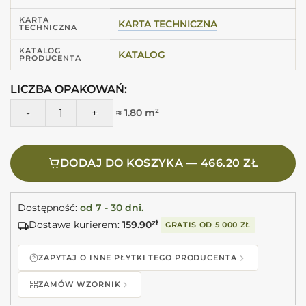
KARTA
KARTA TECHNICZNA
TECHNICZNA
KATALOG
KATALOG
PRODUCENTA
LICZBA OPAKOWAŃ:
ilość MARCA CORONA Mirabilia Clorofilla 50X120 J142 Płytki 
≈ 1.80 m²
DODAJ DO KOSZYKA — 466.20 ZŁ
Dostępność:
od 7 - 30 dni.
Dostawa kurierem:
159.90
zł
GRATIS OD
5 000 ZŁ
ZAPYTAJ O INNE PŁYTKI TEGO PRODUCENTA
ZAMÓW WZORNIK