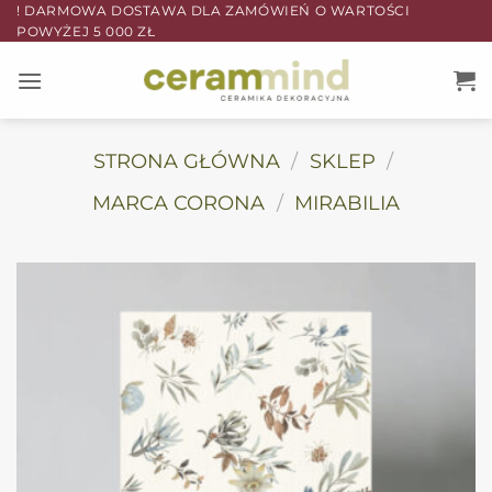
Przewiń
! DARMOWA DOSTAWA DLA ZAMÓWIEŃ O WARTOŚCI
POWYŻEJ 5 000 ZŁ
do
zawartości
STRONA GŁÓWNA
/
SKLEP
/
MARCA CORONA
/
MIRABILIA