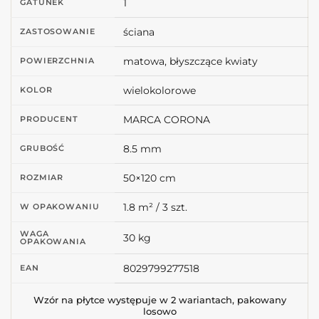
1
GATUNEK
ściana
ZASTOSOWANIE
matowa, błyszczące kwiaty
POWIERZCHNIA
wielokolorowe
KOLOR
MARCA CORONA
PRODUCENT
8.5 mm
GRUBOŚĆ
50×120 cm
ROZMIAR
1.8 m² / 3 szt.
W OPAKOWANIU
WAGA
30 kg
OPAKOWANIA
8029799277518
EAN
Wzór na płytce występuje w 2 wariantach, pakowany
losowo