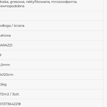
łoska, gresowa, rektyfikowana, mrozoodporna,
rewnopodobna
odłoga / ściana
atowa
ARAZZI
9
0,5mm
0x120cm
7,5kg
,72m2 / 3szt.
011373642218