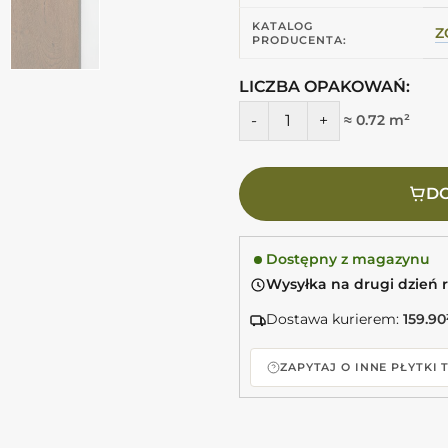
KATALOG
Z
PRODUCENTA:
LICZBA OPAKOWAŃ:
ilość Marazzi Vero Castagn
≈ 0.72 m²
DO
Dostępny z magazynu
Wysyłka na drugi dzień 
Dostawa kurierem:
159.90
ZAPYTAJ O INNE PŁYTKI