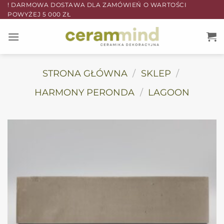
Przewiń
! DARMOWA DOSTAWA DLA ZAMÓWIEŃ O WARTOŚCI
POWYŻEJ 5 000 ZŁ
do
zawartości
STRONA GŁÓWNA
/
SKLEP
/
HARMONY PERONDA
/
LAGOON