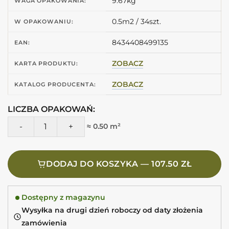
9.67kg
WAGA OPAKOWANIA:
0.5m2 / 34szt.
W OPAKOWANIU:
8434408499135
EAN:
ZOBACZ
KARTA PRODUKTU:
ZOBACZ
KATALOG PRODUCENTA:
LICZBA OPAKOWAŃ:
ilość Harmony LAGOON TAUPE 6X24,6 Płytki taupe mat
≈ 0.50 m²
DODAJ DO KOSZYKA — 107.50 ZŁ
Dostępny z magazynu
Wysyłka na drugi dzień roboczy od daty złożenia
zamówienia