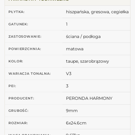
hiszpańska, gresowa, cegiełka
PŁYTKA:
1
GATUNEK:
ściana / podłoga
ZASTOSOWANIE:
matowa
POWIERZCHNIA:
taupe, szarobrązowy
KOLOR:
V3
WARIACJA TONALNA:
3
PEI:
PERONDA HARMONY
PRODUCENT:
9mm
GRUBOŚĆ:
6x24.6cm
ROZMIAR: