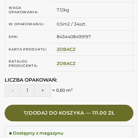
WAGA
7.12kg
OPAKOWANIA:
0.5m2 / 34szt.
W OPAKOWANIU:
8434408499197
EAN:
ZOBACZ
KARTA PRODUKTU:
KATALOG
ZOBACZ
PRODUCENTA:
LICZBA OPAKOWAŃ:
ilość Harmony LAGOON SAND DECOR 6X24,6 Płytki ozdob
≈ 0.50 m²
DODAJ DO KOSZYKA — 111.00 ZŁ
Dostępny z magazynu