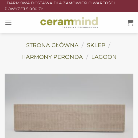
Przewiń
! DARMOWA DOSTAWA DLA ZAMÓWIEŃ O WARTOŚCI
POWYŻEJ 5 000 ZŁ
do
zawartości
STRONA GŁÓWNA
/
SKLEP
/
HARMONY PERONDA
/
LAGOON