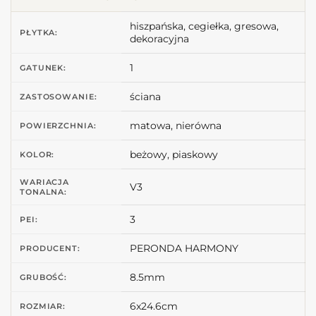
hiszpańska, cegiełka, gresowa,
PŁYTKA:
dekoracyjna
1
GATUNEK:
ściana
ZASTOSOWANIE:
matowa, nierówna
POWIERZCHNIA:
beżowy, piaskowy
KOLOR:
WARIACJA
V3
TONALNA:
3
PEI:
PERONDA HARMONY
PRODUCENT:
8.5mm
GRUBOŚĆ:
6x24.6cm
ROZMIAR: