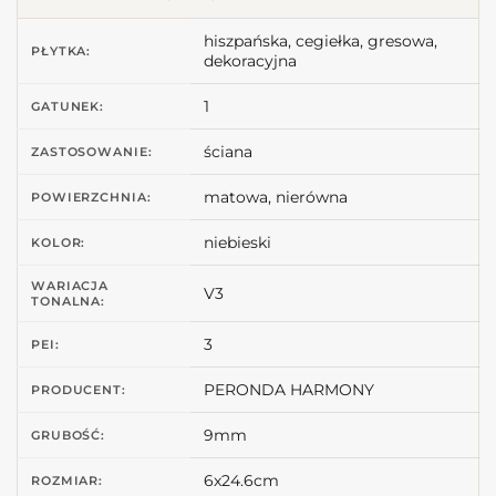
hiszpańska, cegiełka, gresowa,
PŁYTKA:
dekoracyjna
1
GATUNEK:
ściana
ZASTOSOWANIE:
matowa, nierówna
POWIERZCHNIA:
niebieski
KOLOR:
WARIACJA
V3
TONALNA:
3
PEI:
PERONDA HARMONY
PRODUCENT:
9mm
GRUBOŚĆ:
6x24.6cm
ROZMIAR: