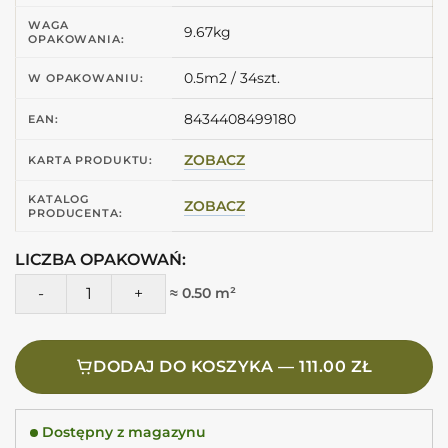
WAGA
9.67kg
OPAKOWANIA:
0.5m2 / 34szt.
W OPAKOWANIU:
8434408499180
EAN:
ZOBACZ
KARTA PRODUKTU:
KATALOG
ZOBACZ
PRODUCENTA:
LICZBA OPAKOWAŃ:
ilość Harmony LAGOON BLUE DECOR 6X24,6 Płytki ozdobne
≈ 0.50 m²
DODAJ DO KOSZYKA — 111.00 ZŁ
Dostępny z magazynu