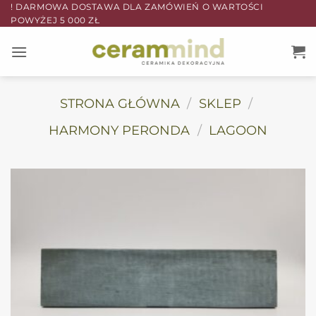
Przewiń
! DARMOWA DOSTAWA DLA ZAMÓWIEŃ O WARTOŚCI
POWYŻEJ 5 000 ZŁ
do
zawartości
STRONA GŁÓWNA
/
SKLEP
/
HARMONY PERONDA
/
LAGOON