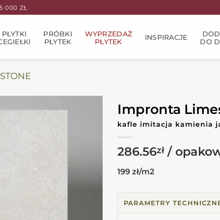
 000 ZŁ
PŁYTKI
PRÓBKI
WYPRZEDAŻ
DOD
INSPIRACJE
CEGIEŁKI
PŁYTEK
PŁYTEK
DO 
ESTONE
Impronta Lime
kafle imitacja kamienia 
286.56
zł
199 zł/m2
PARAMETRY TECHNICZN