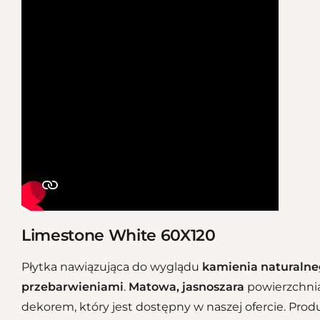
Limestone White 60X120
Płytka nawiązująca do wyglądu
kamienia naturaln
przebarwieniami
.
Matowa
, jasnoszara
powierzchni
dekorem, który jest dostępny w naszej ofercie. Pro