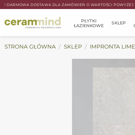
Przewiń
! DARMOWA DOSTAWA DLA ZAMÓWIEŃ O WARTOŚCI POWYŻEJ 5
do
zawartości
PŁYTKI
SKLEP
ŁAZIENKOWE
STRONA GŁÓWNA
/
SKLEP
/
IMPRONTA LIM