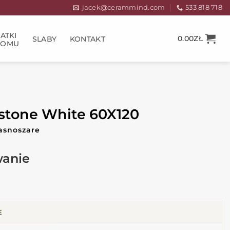
jacek@cerammind.com
533 818 718
ATKI
0.00
ZŁ
SLABY
KONTAKT
DOMU
stone White 60X120
jasnoszare
E