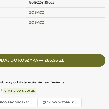
8019224139023
ZOBACZ
ZOBACZ
ite 60X120 Kafle imitacja kamienia jasnoszare
DAJ DO KOSZYKA — 286.56 ZŁ
roboczy od daty złożenia zamówienia
zł
GRATIS OD
5 000 ZŁ
 TEGO PRODUCENTA
ZAMÓW WZORNIK