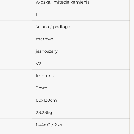
włoska, imitacja kamienia
1
ściana / podłoga
matowa
jasnoszary
V2
Impronta
9mm
60x120cm
28.28kg
1.44m2 / 2szt.