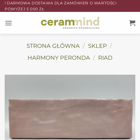
Przewiń
! DARMOWA DOSTAWA DLA ZAMÓWIEŃ O WARTOŚCI
POWYŻEJ 5 000 ZŁ
do
zawartości
STRONA GŁÓWNA
/
SKLEP
/
HARMONY PERONDA
/
RIAD