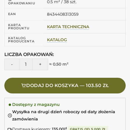
0.5 m² / 38 szt.
OPAKOWANIU
8434408313059
EAN
KARTA
KARTA TECHNICZNA
PRODUKTU
KATALOG
KATALOG
PRODUCENTA
LICZBA OPAKOWAŃ:
ilość Harmony RIAD PINK 6,5X20 Różowe płytki ścienne poł
≈ 0.50 m²
DODAJ DO KOSZYKA — 103.50 ZŁ
Dostępny z magazynu
Wysyłka na drugi dzień roboczy od daty złożenia
zamówienia
Dostawa kurierem:
135.00
zł
GRATIS OD
5 000 ZŁ