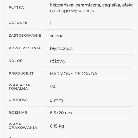
hiszpańska, ceramiczna, cegiełka, efekt
PŁYTKA
ręcznego wykonania
1
GATUNEK
ściana
ZASTOSOWANIE
błyszcząca
POWIERZCHNIA
różowy
KOLOR
HARMONY PERONDA
PRODUCENT
WARIACJA
V4
TONALNA
9 mm
GRUBOŚĆ
6.5×20 cm
ROZMIAR
WAGA
6.15 kg
OPAKOWANIA
W