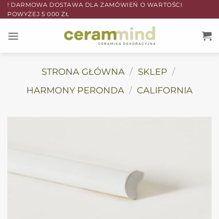
Przewiń
! DARMOWA DOSTAWA DLA ZAMÓWIEŃ O WARTOŚCI
POWYŻEJ 5 000 ZŁ
do
zawartości
STRONA GŁÓWNA
/
SKLEP
/
HARMONY PERONDA
/
CALIFORNIA