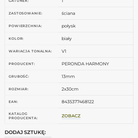
1
GATUNEK:
ściana
ZASTOSOWANIE:
połysk
POWIERZCHNIA:
biały
KOLOR:
V1
WARIACJA TONALNA:
PERONDA HARMONY
PRODUCENT:
13mm
GRUBOŚĆ:
2x30cm
ROZMIAR:
8435377468122
EAN:
KATALOG
ZOBACZ
PRODUCENTA:
DODAJ SZTUKĘ: