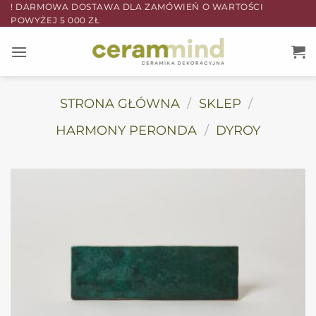
Przewiń
! DARMOWA DOSTAWA DLA ZAMÓWIEŃ O WARTOŚCI
POWYŻEJ 5 000 ZŁ
do
zawartości
STRONA GŁÓWNA
/
SKLEP
/
HARMONY PERONDA
/
DYROY