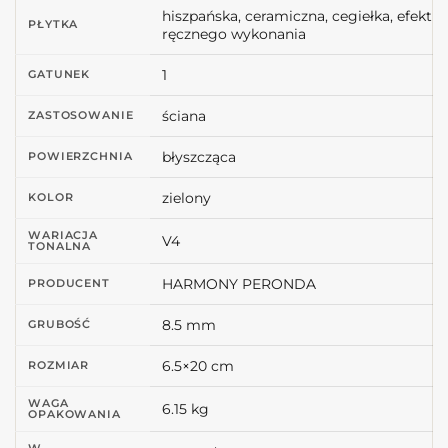
hiszpańska, ceramiczna, cegiełka, efekt
PŁYTKA
ręcznego wykonania
1
GATUNEK
ściana
ZASTOSOWANIE
błyszcząca
POWIERZCHNIA
zielony
KOLOR
WARIACJA
V4
TONALNA
HARMONY PERONDA
PRODUCENT
8.5 mm
GRUBOŚĆ
6.5×20 cm
ROZMIAR
WAGA
6.15 kg
OPAKOWANIA
W