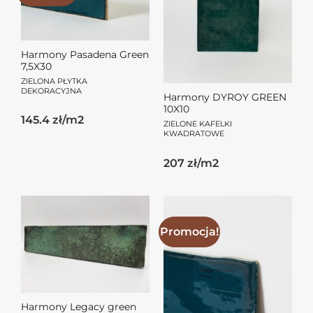
Harmony Pasadena Green
7,5X30
ZIELONA PŁYTKA
DEKORACYJNA
Harmony DYROY GREEN
10X10
Pierwotna
Aktualna
145.4 zł/m2
ZIELONE KAFELKI
cena
cena
KWADRATOWE
wynosiła:
wynosi:
103.50zł.
72.70zł.
207 zł/m2
Promocja!
Harmony Legacy green