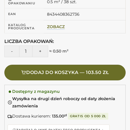
0.5 m² / 38 szt.
OPAKOWANIU
8434408362736
EAN
KATALOG
ZOBACZ
PRODUCENTA
LICZBA OPAKOWAŃ:
ilość Harmony DYROY GREEN 6,5X20 Zielone płytki cegiełki
≈ 0.50 m²
DODAJ DO KOSZYKA — 103.50 ZŁ
Dostępny z magazynu
Wysyłka na drugi dzień roboczy od daty złożenia
zamówienia
Dostawa kurierem:
135.00
zł
GRATIS OD
5 000 ZŁ