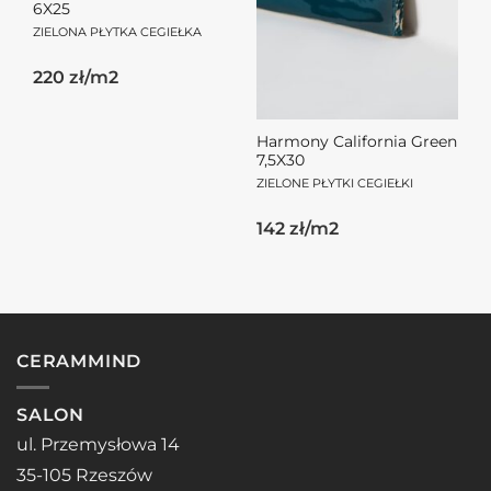
6X25
ZIELONA PŁYTKA CEGIEŁKA
220 zł/m2
Harmony California Green
7,5X30
ZIELONE PŁYTKI CEGIEŁKI
Pierwotna
Aktualna
142 zł/m2
cena
cena
wynosiła:
wynosi:
103.50zł.
71.00zł.
CERAMMIND
SALON
ul. Przemysłowa 14
35-105 Rzeszów