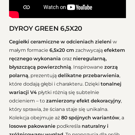
DYROY GREEN 6,5X20
Cegiełki ceramiczne w odcieniach zieleni
w
małym formacie
6,5x20 cm
zachwycają
efektem
ręcznego wykonania
oraz
nieregularną,
błyszczącą powierzchnią
. Inspirowane
zorzą
polarną
, prezentują
delikatne przebarwienia
,
które dodają głębi i charakteru. Dzięki
tonalnej
wariacji V4
płytki różnią się subtelnie
odcieniem – to
zamierzony efekt dekoracyjny
,
który sprawia, że ściana staje się unikalna.
Kolekcja obejmuje aż
80 spójnych wariantów
, a
losowe pakowanie
podkreśla
naturalny i
zróżnicowany wygląd
. To propozycja dla osób,