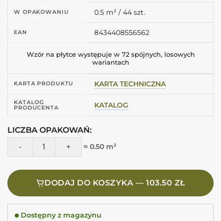
0.5 m² / 44 szt.
W OPAKOWANIU
8434408556562
EAN
Wzór na płytce występuje w 72 spójnych, losowych
wariantach
KARTA TECHNICZNA
KARTA PRODUKTU
KATALOG
KATALOG
PRODUCENTA
LICZBA OPAKOWAŃ:
ilość Harmony AFRA WHITE 10,7X10,7 Białe kwadratowe kaf
≈ 0.50 m²
DODAJ DO KOSZYKA — 103.50 ZŁ
Dostępny z magazynu