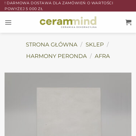
Przewiń
! DARMOWA DOSTAWA DLA ZAMÓWIEŃ O WARTOŚCI
POWYŻEJ 5 000 ZŁ
do
zawartości
STRONA GŁÓWNA
/
SKLEP
/
HARMONY PERONDA
/
AFRA