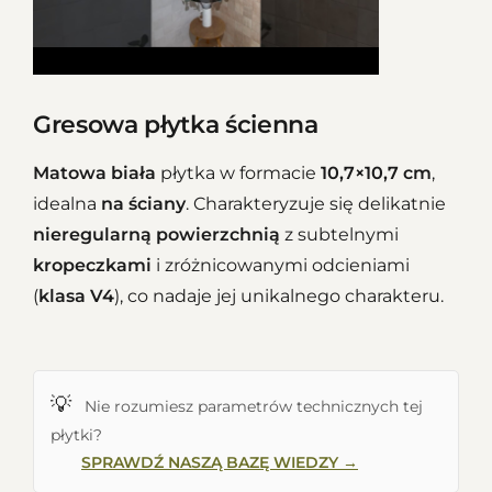
Gresowa płytka ścienna
Matowa
biała
płytka w formacie
10,7×10,7 cm
,
idealna
na ściany
. Charakteryzuje się delikatnie
nieregularną powierzchnią
z subtelnymi
kropeczkami
i zróżnicowanymi odcieniami
(
klasa V4
), co nadaje jej unikalnego charakteru.
💡
Nie rozumiesz parametrów technicznych tej
płytki?
SPRAWDŹ NASZĄ BAZĘ WIEDZY →