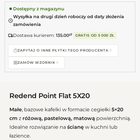
Dostępny z magazynu
Wysyłka na drugi dzień roboczy od daty złożenia
zamówienia
Dostawa kurierem:
135.00
zł
GRATIS OD
5 000 ZŁ
ZAPYTAJ O INNE PŁYTKI TEGO PRODUCENTA
ZAMÓW WZORNIK
Redend Point Flat 5X20
Małe
, bazowe kafelki w formacie cegiełki
5×20
cm
z
różową, pastelową,
matową
powierzchnią.
Idealne rozwiązanie na
ścianę
w kuchni lub
łazience.