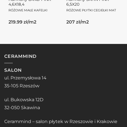
4,6X18,4
6,5X20
RÓŻOWE MAŁE KAFELKI
RÓŻOWE PŁYTKI CEGIEŁKI MAT
219.99 zł/m2
207 zł/m2
CERAMMIND
SALON
ul. Przemysłowa 14
35-105 Rzeszów
ul. Bukowska 12D
32-050 Skawina
Cerammind – salon płytek w Rzeszowie i Krakowie