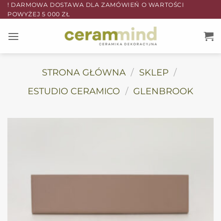
Przewiń
! DARMOWA DOSTAWA DLA ZAMÓWIEŃ O WARTOŚCI
POWYŻEJ 5 000 ZŁ
do
zawartości
STRONA GŁÓWNA
/
SKLEP
/
ESTUDIO CERAMICO
/
GLENBROOK