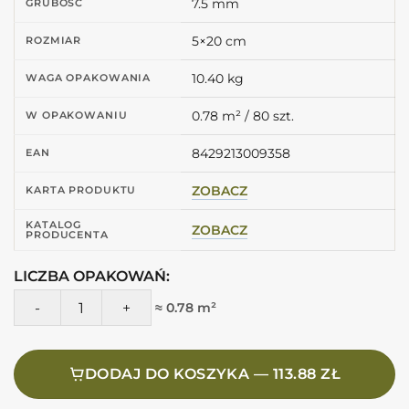
7.5 mm
GRUBOŚĆ
5×20 cm
ROZMIAR
10.40 kg
WAGA OPAKOWANIA
0.78 m² / 80 szt.
W OPAKOWANIU
8429213009358
EAN
ZOBACZ
KARTA PRODUKTU
KATALOG
ZOBACZ
PRODUCENTA
LICZBA OPAKOWAŃ:
ilość Estudio Glenbrook Redend Point Flat 5X20 Płytki róż
≈ 0.78 m²
DODAJ DO KOSZYKA — 113.88 ZŁ