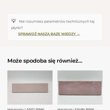
💡
Nie rozumiesz parametrów technicznych tej
płytki?
SPRAWDŹ NASZĄ BAZĘ WIEDZY →
Może spodoba się również…
Harmony LAND PINK
Harmony SAHN PINK