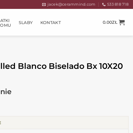
jacek@cerammind.com
533 818 718
ATKI
0.00
ZŁ
SLABY
KONTAKT
DOMU
led Blanco Biselado Bx 10X20
E