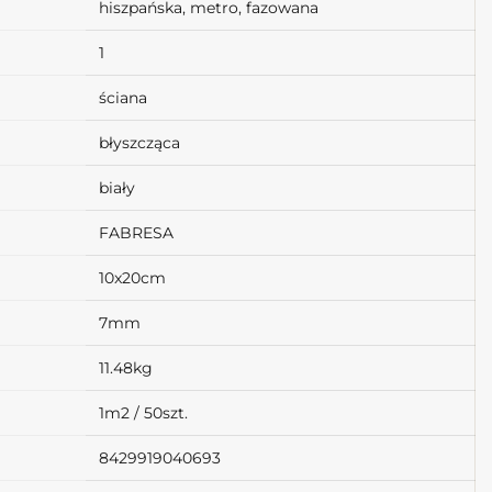
hiszpańska, metro, fazowana
1
ściana
błyszcząca
biały
FABRESA
10x20cm
7mm
11.48kg
1m2 / 50szt.
8429919040693