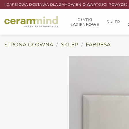
Przewiń
! DARMOWA DOSTAWA DLA ZAMÓWIEŃ O WARTOŚCI POWYŻEJ 5
do
zawartości
PŁYTKI
SKLEP
ŁAZIENKOWE
STRONA GŁÓWNA
/
SKLEP
/
FABRESA