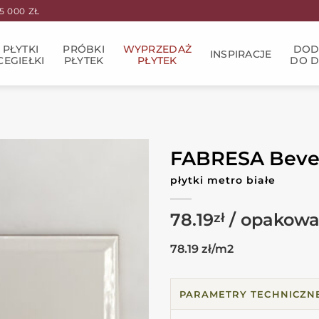
 000 ZŁ
PŁYTKI
PRÓBKI
WYPRZEDAŻ
DOD
INSPIRACJE
CEGIEŁKI
PŁYTEK
PŁYTEK
DO 
FABRESA Bevel
płytki metro białe
78.19
zł
78.19 zł/m2
PARAMETRY TECHNICZN