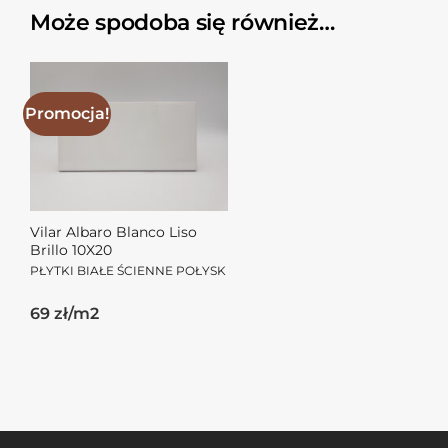
Może spodoba się również…
Promocja!
Vilar Albaro Blanco Liso
Brillo 10X20
PŁYTKI BIAŁE ŚCIENNE POŁYSK
Pierwotna
Aktualna
69 zł/m2
cena
cena
wynosiła:
wynosi:
156.00zł.
69.00zł.