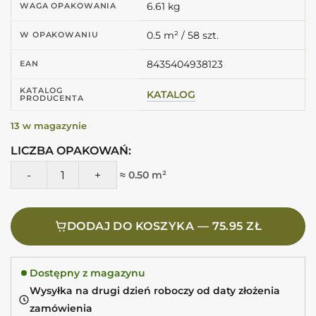
6.61 kg
WAGA OPAKOWANIA
0.5 m² / 58 szt.
W OPAKOWANIU
8435404938123
EAN
KATALOG
KATALOG
PRODUCENTA
13 w magazynie
LICZBA OPAKOWAŃ:
ilość EQUIPE Village White 6,5X13,2 Białe małe kafelki cegieł
≈ 0.50 m²
DODAJ DO KOSZYKA — 75.95 ZŁ
Dostępny z magazynu
Wysyłka na drugi dzień roboczy od daty złożenia
zamówienia