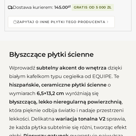
Dostawa kurierem:
145.00
zł
GRATIS OD
5 000 ZŁ
ZAPYTAJ O INNE PŁYTKI TEGO PRODUCENTA
Błyszczące płytki ścienne
Wprowadź
subtelny akcent do wnętrza
dzięki
białym kafelkom typu cegiełka od EQUIPE. Te
hiszpańskie, ceramiczne płytki ścienne
o
wymiarach
6,5×13,2 cm
wyróżniają się
błyszczącą, lekko nieregularną powierzchnią
,
która pięknie odbija światło i nadaje przestrzeni
lekkości. Delikatna
wariacja tonalna V2
sprawia,
że każda płytka subtelnie się różni, tworząc efekt
głębi.
Pierwszy gatunek
gwarantuje najwyższą