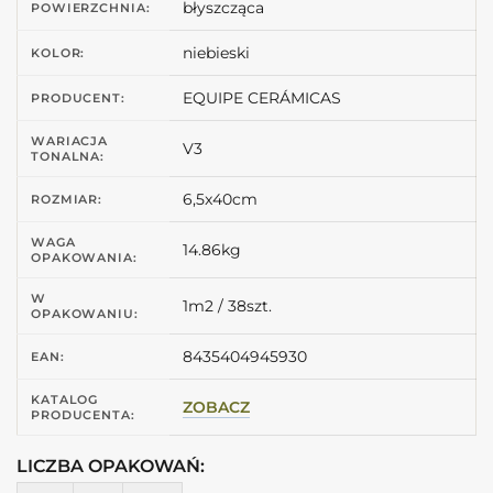
błyszcząca
POWIERZCHNIA:
niebieski
KOLOR:
EQUIPE CERÁMICAS
PRODUCENT:
WARIACJA
V3
TONALNA:
6,5x40cm
ROZMIAR:
WAGA
14.86kg
OPAKOWANIA:
W
1m2 / 38szt.
OPAKOWANIU:
8435404945930
EAN:
KATALOG
ZOBACZ
PRODUCENTA:
LICZBA OPAKOWAŃ:
ilość EQUIPE Manacor Blue Moon 6,5X40 Niebieskie płytki 