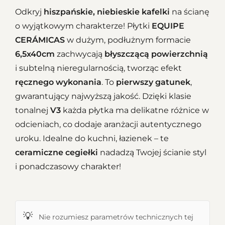
Odkryj
hiszpańskie, niebieskie kafelki
na ścianę
o wyjątkowym charakterze! Płytki
EQUIPE
CERÁMICAS
w dużym, podłużnym formacie
6,5x40cm
zachwycają
błyszczącą powierzchnią
i subtelną nieregularnością, tworząc efekt
ręcznego wykonania
. To
pierwszy gatunek
,
gwarantujący najwyższą jakość. Dzięki klasie
tonalnej
V3
każda płytka ma delikatne różnice w
odcieniach, co dodaje aranżacji autentycznego
uroku. Idealne do kuchni, łazienek – te
ceramiczne cegiełki
nadadzą Twojej ścianie styl
i ponadczasowy charakter!
💡
Nie rozumiesz parametrów technicznych tej