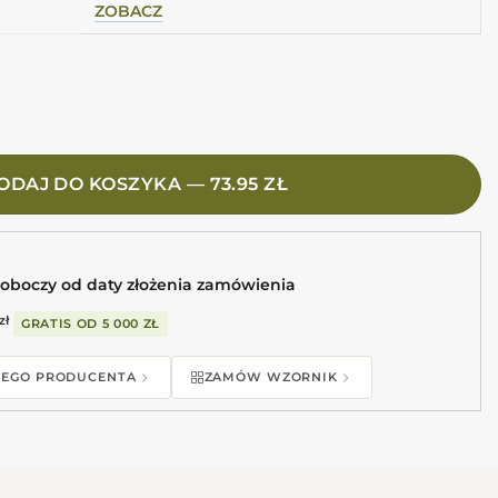
ZOBACZ
6,5X20 Błękitne płytki połysk
ODAJ DO KOSZYKA — 73.95 ZŁ
roboczy od daty złożenia zamówienia
zł
GRATIS OD
5 000 ZŁ
 TEGO PRODUCENTA
ZAMÓW WZORNIK