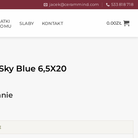
jacek@cerammind.com
533 818 718
ATKI
0.00
ZŁ
SLABY
KONTAKT
DOMU
Sky Blue 6,5X20
E