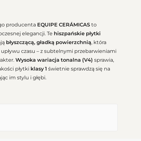
o producenta
EQUIPE CERÁMICAS
to
czesnej elegancji. Te
hiszpańskie płytki
ają
błyszczącą, gładką powierzchnią
, która
kt upływu czasu – z subtelnymi przebarwieniami
akter.
Wysoka wariacja tonalna (V4)
sprawia,
akości płytki
klasy 1
świetnie sprawdzą się na
c im stylu i głębi.