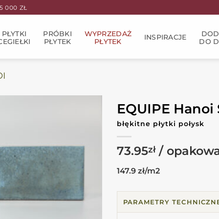
 000 ZŁ
PŁYTKI
PRÓBKI
WYPRZEDAŻ
DOD
INSPIRACJE
CEGIEŁKI
PŁYTEK
PŁYTEK
DO 
I
EQUIPE Hanoi 
błękitne płytki połysk
73.95
zł
147.9 zł/m2
PARAMETRY TECHNICZN