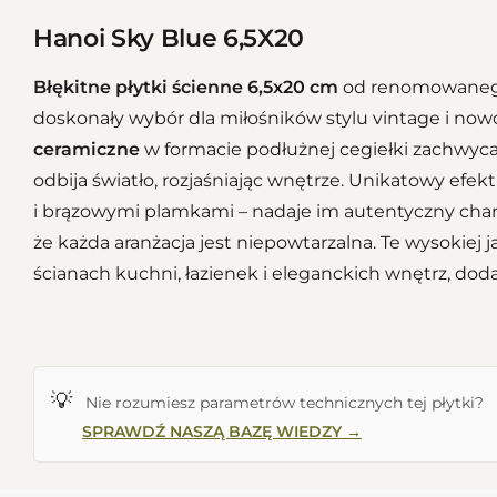
Hanoi Sky Blue 6,5X20
Błękitne
płytki ścienne
6,5x20 cm
od renomowaneg
doskonały wybór dla miłośników stylu vintage i nowo
ceramiczne
w formacie podłużnej cegiełki zachwyc
odbija światło, rozjaśniając wnętrze. Unikatowy efe
i brązowymi plamkami – nadaje im autentyczny char
że każda aranżacja jest niepowtarzalna. Te wysokiej j
ścianach kuchni, łazienek i eleganckich wnętrz, dodają
💡
Nie rozumiesz parametrów technicznych tej płytki?
SPRAWDŹ NASZĄ BAZĘ WIEDZY →