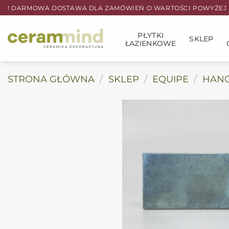
Przewiń
! DARMOWA DOSTAWA DLA ZAMÓWIEŃ O WARTOŚCI POWYŻEJ 5
do
zawartości
PŁYTKI
SKLEP
ŁAZIENKOWE
STRONA GŁÓWNA
/
SKLEP
/
EQUIPE
/
HANO