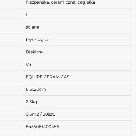
hiszpańska, ceramiczna, cegiełka
1
ściana
błyszcząca
Błękitny
V4
EQUIPE CERÁMICAS
6.5x20cm
6.5kg
0.5m2 / 38szt.
8435081400456