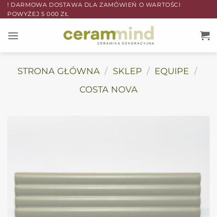
Przewiń
! DARMOWA DOSTAWA DLA ZAMÓWIEŃ O WARTOŚCI
POWYŻEJ 5 000 ZŁ
do
zawartości
STRONA GŁÓWNA
/
SKLEP
/
EQUIPE
/
COSTA NOVA