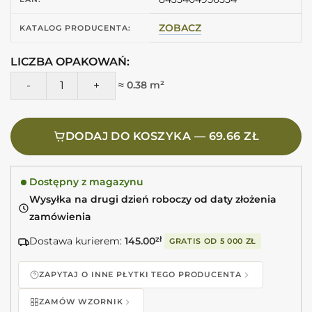
ZOBACZ
KATALOG PRODUCENTA:
LICZBA OPAKOWAŃ:
ilość EQUIPE Costa Nova Onda Tansy Green Matt 5X20 Ziel
≈ 0.38 m²
DODAJ DO KOSZYKA — 69.66 ZŁ
Dostępny z magazynu
Wysyłka na drugi dzień roboczy od daty złożenia
zamówienia
Dostawa kurierem:
145.00
zł
GRATIS OD
5 000 ZŁ
ZAPYTAJ O INNE PŁYTKI TEGO PRODUCENTA
ZAMÓW WZORNIK