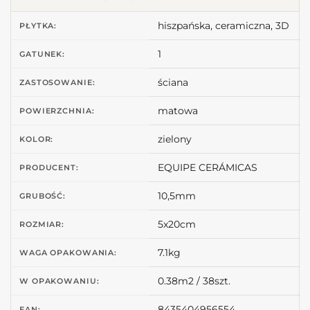
hiszpańska, ceramiczna, 3D
PŁYTKA:
1
GATUNEK:
ściana
ZASTOSOWANIE:
matowa
POWIERZCHNIA:
zielony
KOLOR:
EQUIPE CERÁMICAS
PRODUCENT:
10,5mm
GRUBOŚĆ:
5x20cm
ROZMIAR:
7.1kg
WAGA OPAKOWANIA:
0.38m2 / 38szt.
W OPAKOWANIU:
8435404956554
EAN: