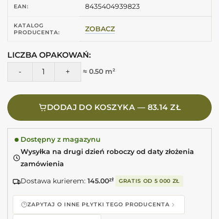
8435404939823
EAN:
KATALOG
ZOBACZ
PRODUCENTA:
LICZBA OPAKOWAŃ:
ilość EQUIPE Arrow Adriatic Blue 5X25 Heksagonalne płytki
≈ 0.50 m²
DODAJ DO KOSZYKA — 83.14 ZŁ
Dostępny z magazynu
Wysyłka na drugi dzień roboczy od daty złożenia
zamówienia
Dostawa kurierem:
145.00
zł
GRATIS OD
5 000 ZŁ
ZAPYTAJ O INNE PŁYTKI TEGO PRODUCENTA