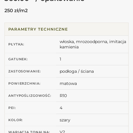
250 zł/m2
PARAMETRY TECHNICZNE
włoska, mrozoodporna, imitacja
PŁYTKA:
kamienia
1
GATUNEK:
podłoga / ściana
ZASTOSOWANIE:
matowa
POWIERZCHNIA:
R10
ANTYPOŚLIZGOWOŚĆ:
4
PEI:
szary
KOLOR:
V2
WARIACJA TONALNA: