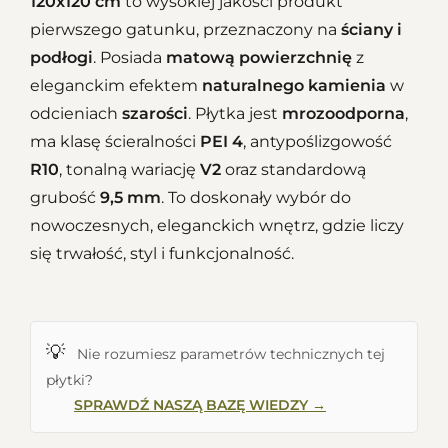
120x120 cm
to wysokiej jakości produkt
pierwszego gatunku, przeznaczony na
ściany i
podłogi
. Posiada
matową powierzchnię
z
eleganckim efektem
naturalnego kamienia
w
odcieniach
szarości
. Płytka jest
mrozoodporna
,
ma klasę ścieralności
PEI 4
, antypoślizgowość
R10
, tonalną wariację
V2
oraz standardową
grubość
9,5 mm
. To doskonały wybór do
nowoczesnych, eleganckich wnętrz, gdzie liczy
się trwałość, styl i funkcjonalność.
💡
Nie rozumiesz parametrów technicznych tej
płytki?
SPRAWDŹ NASZĄ BAZĘ WIEDZY →