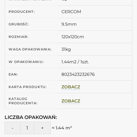
CERCOM
PRODUCENT:
9.5mm
GRUBOŚĆ:
120x120cm
ROZMIAR:
31kg
WAGA OPAKOWANIA:
1.44m2 / 1szt.
W OPAKOWANIU:
8023423232676
EAN:
ZOBACZ
KARTA PRODUKTU:
KATALOG
ZOBACZ
PRODUCENTA:
LICZBA OPAKOWAŃ:
ilość CERCOM IN.CONTRO Contro Grey 120X120 Gres imitacja
≈ 1.44 m²