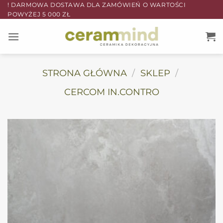
Przewiń
! DARMOWA DOSTAWA DLA ZAMÓWIEŃ O WARTOŚCI
POWYŻEJ 5 000 ZŁ
do
zawartości
STRONA GŁÓWNA
/
SKLEP
/
CERCOM IN.CONTRO