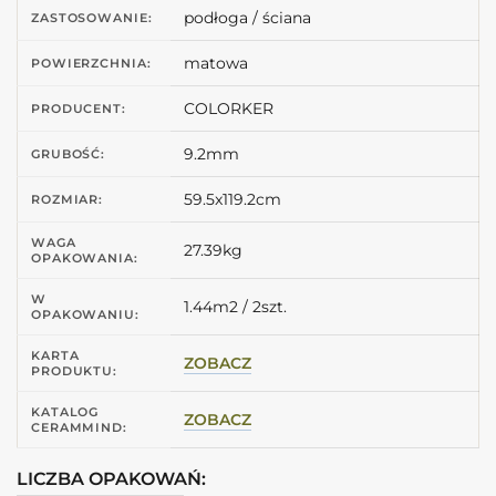
podłoga / ściana
ZASTOSOWANIE:
matowa
POWIERZCHNIA:
COLORKER
PRODUCENT:
9.2mm
GRUBOŚĆ:
59.5x119.2cm
ROZMIAR:
WAGA
27.39kg
OPAKOWANIA:
W
1.44m2 / 2szt.
OPAKOWANIU:
KARTA
ZOBACZ
PRODUKTU:
KATALOG
ZOBACZ
CERAMMIND:
LICZBA OPAKOWAŃ: