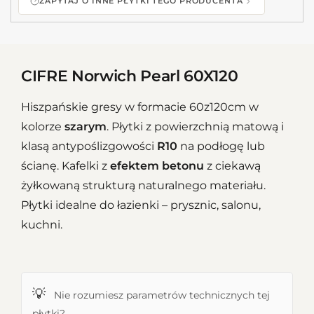
ZAPYTAJ O INNE PŁYTKI TEGO PRODUCENTA
CIFRE Norwich Pearl 60X120
Hiszpańskie gresy w formacie 60z120cm w
kolorze
szarym
. Płytki z powierzchnią matową i
klasą antypoślizgowości
R10
na podłogę lub
ścianę. Kafelki z
efektem betonu
z ciekawą
żyłkowaną strukturą naturalnego materiału.
Płytki idealne do łazienki – prysznic, salonu,
kuchni.
💡
Nie rozumiesz parametrów technicznych tej
płytki?