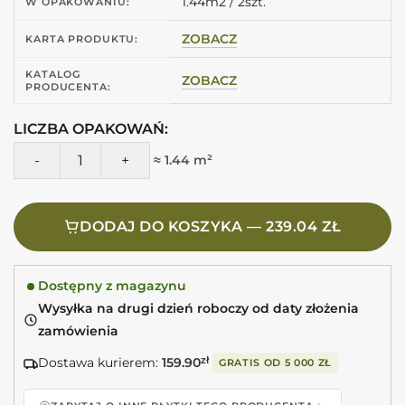
1.44m2 / 2szt.
W OPAKOWANIU:
ZOBACZ
KARTA PRODUKTU:
KATALOG
ZOBACZ
PRODUCENTA:
LICZBA OPAKOWAŃ:
ilość CIFRE Norwich Pearl N-Plus Rect. R10 60X120 Gres ant
≈ 1.44 m²
DODAJ DO KOSZYKA — 239.04 ZŁ
Dostępny z magazynu
Wysyłka na drugi dzień roboczy od daty złożenia
zamówienia
Dostawa kurierem:
159.90
zł
GRATIS OD
5 000 ZŁ