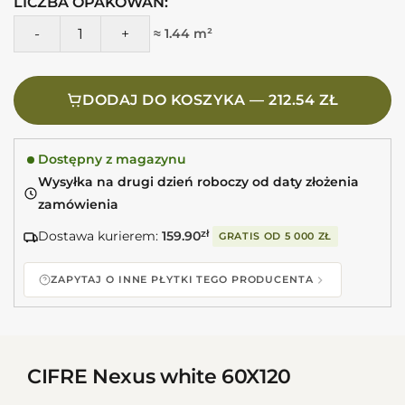
LICZBA OPAKOWAŃ:
ilość CIFRE Nexus white 60X120 Płytki imitacja betonu
≈ 1.44 m²
DODAJ DO KOSZYKA — 212.54 ZŁ
Dostępny z magazynu
Wysyłka na drugi dzień roboczy od daty złożenia
zamówienia
Dostawa kurierem:
159.90
zł
GRATIS OD
5 000 ZŁ
ZAPYTAJ O INNE PŁYTKI TEGO PRODUCENTA
CIFRE Nexus white 60X120