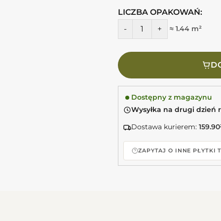
LICZBA OPAKOWAŃ:
ilość CIFRE Nexus glaciar 60X
≈ 1.44 m²
DO
Dostępny z magazynu
Wysyłka na drugi dzień 
Dostawa kurierem:
159.90
ZAPYTAJ O INNE PŁYTKI