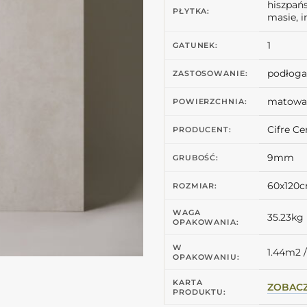
hiszpań
PŁYTKA:
masie, 
1
GATUNEK:
podłoga 
ZASTOSOWANIE:
matowa
POWIERZCHNIA:
Cifre C
PRODUCENT:
9mm
GRUBOŚĆ:
60x120
ROZMIAR:
WAGA
35.23kg
OPAKOWANIA:
W
1.44m2 /
OPAKOWANIU:
KARTA
ZOBAC
PRODUKTU: