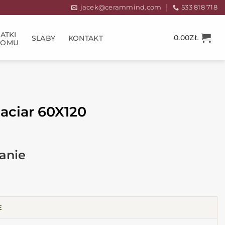
jacek@cerammind.com
533 818 718
ATKI
0.00
ZŁ
SLABY
KONTAKT
DOMU
aciar 60X120
E