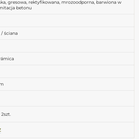
ska, gresowa, rektyfikowana, mrozoodporna, barwiona w
imitacja betonu
/ ściana
erámica
cm
 2szt.
Z