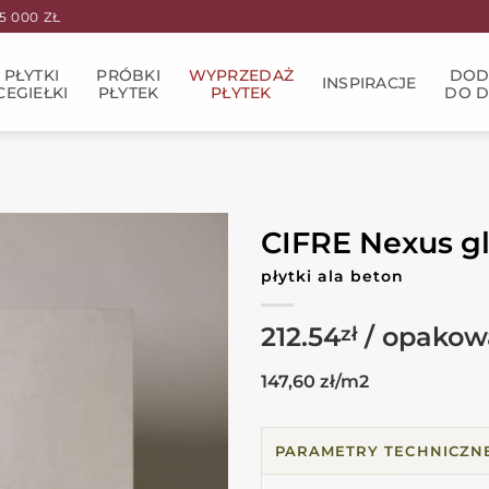
 000 ZŁ
PŁYTKI
PRÓBKI
WYPRZEDAŻ
DOD
INSPIRACJE
CEGIEŁKI
PŁYTEK
PŁYTEK
DO 
CIFRE Nexus gl
płytki ala beton
212.54
zł
147,60 zł/m2
PARAMETRY TECHNICZN