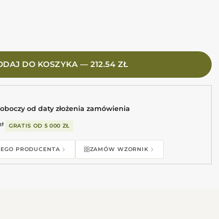
120 Płytki ala beton
DAJ DO KOSZYKA — 212.54 ZŁ
roboczy od daty złożenia zamówienia
zł
GRATIS OD
5 000 ZŁ
 TEGO PRODUCENTA
ZAMÓW WZORNIK