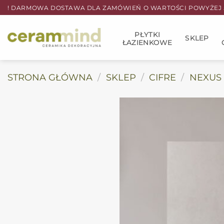
Przewiń
! DARMOWA DOSTAWA DLA ZAMÓWIEŃ O WARTOŚCI POWYŻEJ 5
do
zawartości
PŁYTKI
SKLEP
ŁAZIENKOWE
STRONA GŁÓWNA
/
SKLEP
/
CIFRE
/
NEXUS