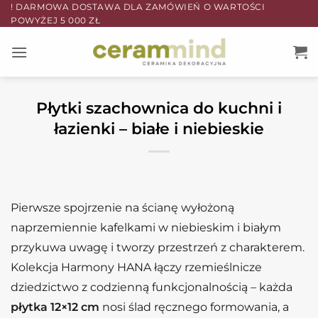
Przewiń
! DARMOWA DOSTAWA DLA ZAMÓWIEŃ O WARTOŚCI
POWYŻEJ 5 000 ZŁ
do
zawartości
Płytki szachownica do kuchni i
łazienki – białe i niebieskie
Pierwsze spojrzenie na ścianę wyłożoną
naprzemiennie kafelkami w niebieskim i białym
przykuwa uwagę i tworzy przestrzeń z charakterem.
Kolekcja Harmony HANA łączy rzemieślnicze
dziedzictwo z codzienną funkcjonalnością – każda
płytka 12×12 cm
nosi ślad ręcznego formowania, a