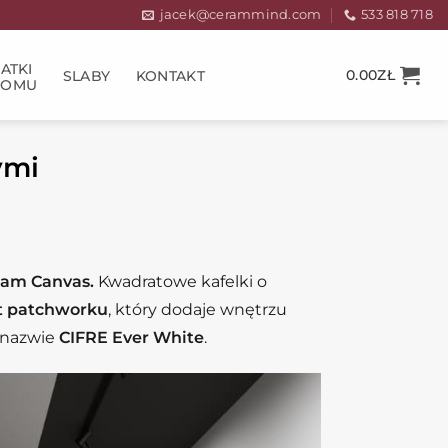
jacek@cerammind.com
533 818 718
ATKI
0.00
ZŁ
SLABY
KONTAKT
DOMU
ymi
am Canvas.
Kwadratowe kafelki o
t patchworku
, który dodaje wnętrzu
 nazwie
CIFRE Ever White
.