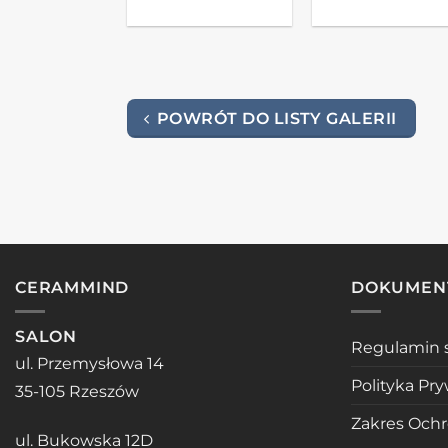
POWRÓT DO LISTY GALERII
CERAMMIND
DOKUMEN
SALON
Regulamin 
ul. Przemysłowa 14
Polityka Pr
35-105 Rzeszów
Zakres Och
ul. Bukowska 12D