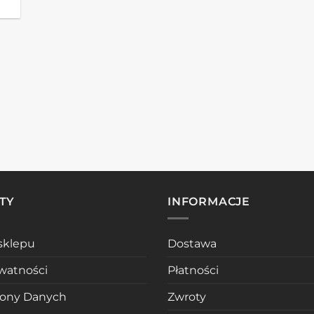
TY
INFORMACJE
sklepu
Dostawa
ywatności
Płatności
rony Danych
Zwroty