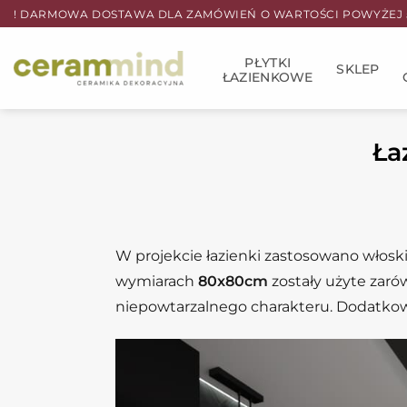
Przewiń
! DARMOWA DOSTAWA DLA ZAMÓWIEŃ O WARTOŚCI POWYŻEJ 5
do
zawartości
PŁYTKI
SKLEP
ŁAZIENKOWE
Ła
W projekcie łazienki zastosowano włosk
wymiarach
80x80cm
zostały użyte zarów
niepowtarzalnego charakteru. Dodatkow