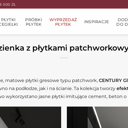
 000 ZŁ
PŁYTKI
PRÓBKI
WYPRZEDAŻ
DOD
INSPIRACJE
CEGIEŁKI
PŁYTEK
PŁYTEK
DO 
zienka z płytkami patchworkow
ie, matowe płytki gresowe typu patchwork,
CENTURY Gl
no na podłodze, jak i na ścianie. Ta kolekcja tworzy
efek
o wykorzystano jasne płytki imitujące cement, beton o