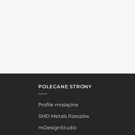
POLECANE STRONY
Profile mosiężne
SMD Metals Rzeszów
mDesignStudio