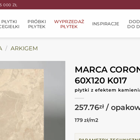
 000 ZŁ
PŁYTKI
PRÓBKI
WYPRZEDAŻ
DOD
INSPIRACJE
CEGIEŁKI
PŁYTEK
PŁYTEK
DO 
A
/
ARKIGEM
MARCA CORONA
60X120 K017
płytki z efektem kamien
257.76
zł
179 zł/m2
PARAMETRY TECHNICZN