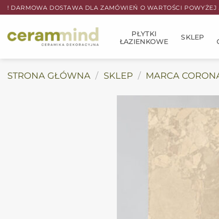
Przewiń
! DARMOWA DOSTAWA DLA ZAMÓWIEŃ O WARTOŚCI POWYŻEJ 5
do
zawartości
PŁYTKI
SKLEP
ŁAZIENKOWE
STRONA GŁÓWNA
/
SKLEP
/
MARCA CORON