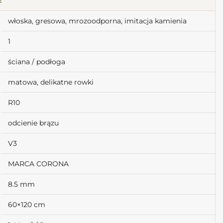
włoska, gresowa, mrozoodporna, imitacja kamienia
1
ściana / podłoga
matowa, delikatne rowki
R10
odcienie brązu
V3
MARCA CORONA
8.5 mm
60×120 cm