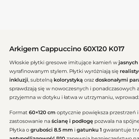
Arkigem Cappuccino 60X120 K017
Włoskie płytki gresowe imitujące kamień w
jasnych
wyrafinowanym stylem. Płytki wyróżniają się
realis
inkluzji
, subtelną
kolorystyką
oraz
doskonałymi par
sprawdzają się w nowoczesnych i ponadczasowych 
przyjemna w dotyku i łatwa w utrzymaniu, wprowadz
Format
60×120 cm
optycznie powiększa przestrzeń i 
zastosowanie na
ścianę i podłogę
pozwala na spójne
Płytka o
grubości 8.5 mm
i
gatunku 1
gwarantuje trw
antypoślizgowość R10
zapewnia bezpieczeństwo na