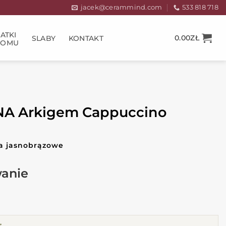
jacek@cerammind.com
533 818 718
ATKI
0.00
ZŁ
SLABY
KONTAKT
DOMU
 Arkigem Cappuccino
ia jasnobrązowe
E