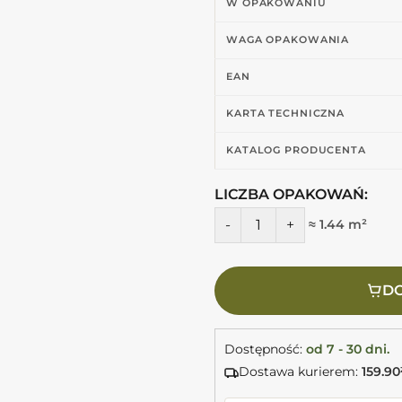
W OPAKOWANIU
WAGA OPAKOWANIA
EAN
KARTA TECHNICZNA
KATALOG PRODUCENTA
LICZBA OPAKOWAŃ:
ilość MARCA CORONA Arkigem
≈ 1.44 m²
DO
Dostępność:
od 7 - 30 dni.
Dostawa kurierem:
159.90