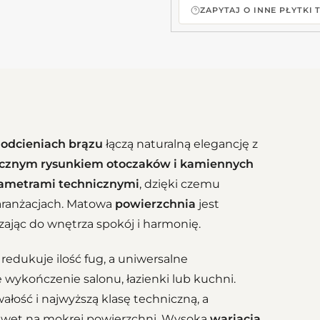
ZAPYTAJ O INNE PŁYTKI
 odcieniach brązu
łączą naturalną elegancję z
tycznym rysunkiem otoczaków i kamiennych
ametrami technicznymi
, dzięki czemu
aranżacjach. Matowa
powierzchnia
jest
ając do wnętrza spokój i harmonię.
redukuje ilość fug, a uniwersalne
 wykończenie salonu, łazienki lub kuchni.
ałość i najwyższą klasę techniczną, a
wet na mokrej powierzchni. Wysoka
wariacja