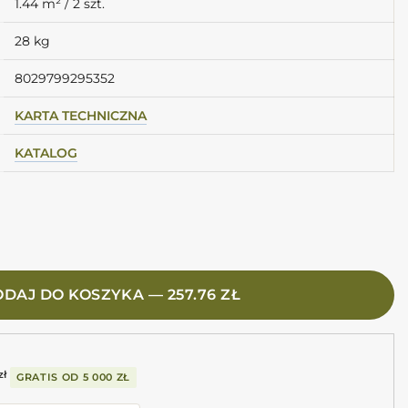
1.44 m² / 2 szt.
28 kg
8029799295352
KARTA TECHNICZNA
KATALOG
 Cappuccino 60X120 K017 Płytki z efektem kamienia jasno
DAJ DO KOSZYKA — 257.76 ZŁ
zł
GRATIS OD
5 000 ZŁ